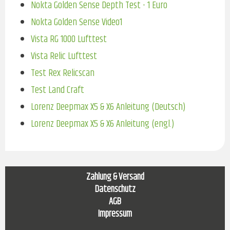
Nokta Golden Sense Depth Test - 1 Euro
Nokta Golden Sense Video1
Vista RG 1000 Lufttest
Vista Relic Lufttest
Test Rex Relicscan
Test Land Craft
Lorenz Deepmax X5 & X6 Anleitung (Deutsch)
Lorenz Deepmax X5 & X6 Anleitung (engl.)
Navigation
Zahlung & Versand
überspringen
Datenschutz
AGB
Impressum